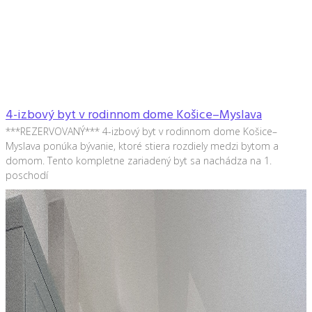
4-izbový byt v rodinnom dome Košice–Myslava
***REZERVOVANÝ*** 4-izbový byt v rodinnom dome Košice–
Myslava ponúka bývanie, ktoré stiera rozdiely medzi bytom a
domom. Tento kompletne zariadený byt sa nachádza na 1.
poschodí