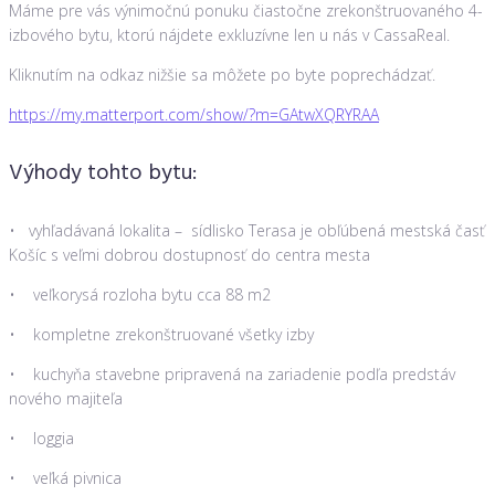
Máme pre vás výnimočnú ponuku čiastočne zrekonštruovaného 4-
izbového bytu, ktorú nájdete exkluzívne len u nás v CassaReal.
Kliknutím na odkaz nižšie sa môžete po byte poprechádzať.
https://my.matterport.com/show/?m=GAtwXQRYRAA
Výhody tohto bytu:
• vyhľadávaná lokalita – sídlisko Terasa je obľúbená mestská časť
Košíc s veľmi dobrou dostupnosť do centra mesta
• veľkorysá rozloha bytu cca 88 m2
• kompletne zrekonštruované všetky izby
• kuchyňa stavebne pripravená na zariadenie podľa predstáv
nového majiteľa
• loggia
• veľká pivnica