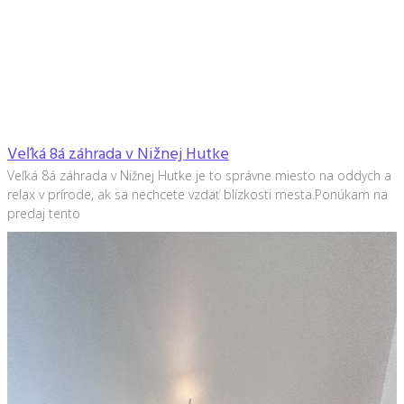
Veľká 8á záhrada v Nižnej Hutke
Veľká 8á záhrada v Nižnej Hutke je to správne miesto na oddych a
relax v prírode, ak sa nechcete vzdať blízkosti mesta.Ponúkam na
predaj tento