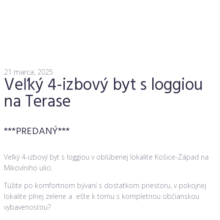
21 marca, 2025
Veľký 4-izbový byt s loggiou
na Terase
***PREDANÝ***
Veľký 4-izbový byt s loggiou v obľúbenej lokalite Košice-Západ na
Mikovíniho ulici.
Túžite po komfortnom bývaní s dostatkom priestoru, v pokojnej
lokalite plnej zelene a ešte k tomu s kompletnou občianskou
vybavenosťou?