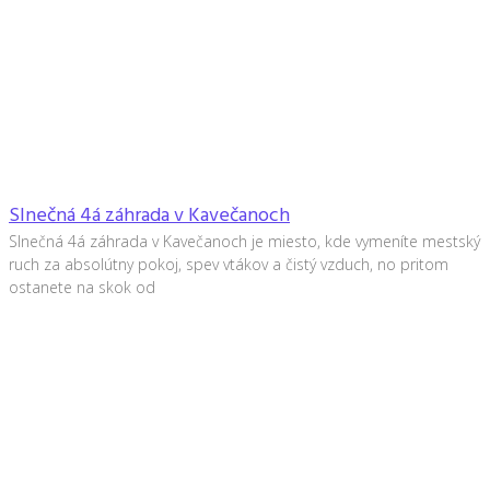
Slnečná 4á záhrada v Kavečanoch
Slnečná 4á záhrada v Kavečanoch je miesto, kde vymeníte mestský
ruch za absolútny pokoj, spev vtákov a čistý vzduch, no pritom
ostanete na skok od