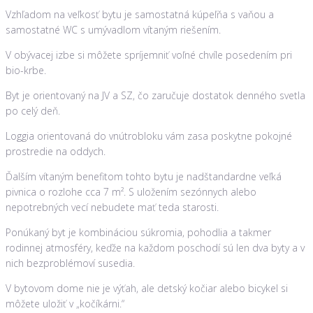
Vzhľadom na veľkosť bytu je samostatná kúpeľňa s vaňou a
samostatné WC s umývadlom vítaným riešením.
V obývacej izbe si môžete spríjemniť voľné chvíle posedením pri
bio-krbe.
Byt je orientovaný na JV a SZ, čo zaručuje dostatok denného svetla
po celý deň.
Loggia orientovaná do vnútrobloku vám zasa poskytne pokojné
prostredie na oddych.
Ďalším vítaným benefitom tohto bytu je nadštandardne veľká
pivnica o rozlohe cca 7 m². S uložením sezónnych alebo
nepotrebných vecí nebudete mať teda starosti.
Ponúkaný byt je kombináciou súkromia, pohodlia a takmer
rodinnej atmosféry, keďže na každom poschodí sú len dva byty a v
nich bezproblémoví susedia.
V bytovom dome nie je výťah, ale detský kočiar alebo bicykel si
môžete uložiť v „kočíkárni.“