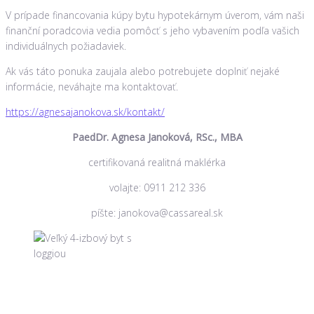
V prípade financovania kúpy bytu hypotekárnym úverom, vám naši
finanční poradcovia vedia pomôcť s jeho vybavením podľa vašich
individuálnych požiadaviek.
Ak vás táto ponuka zaujala alebo potrebujete doplniť nejaké
informácie, neváhajte ma kontaktovať.
https://agnesajanokova.sk/kontakt/
PaedDr. Agnesa Janoková, RSc., MBA
certifikovaná realitná maklérka
volajte: 0911 212 336
píšte: janokova@cassareal.sk