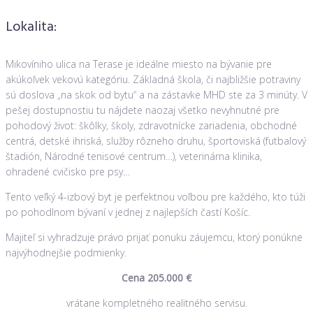
Lokalita:
Mikovíniho ulica na Terase je ideálne miesto na bývanie pre
akúkoľvek vekovú kategóriu. Základná škola, či najbližšie potraviny
sú doslova „na skok od bytu“ a na zástavke MHD ste za 3 minúty. V
pešej dostupnostiu tu nájdete naozaj všetko nevyhnutné pre
pohodový život: škôlky, školy, zdravotnícke zariadenia, obchodné
centrá, detské ihriská, služby rôzneho druhu, športoviská (futbalový
štadión, Národné tenisové centrum…), veterinárna klinika,
ohradené cvičisko pre psy…
Tento veľký 4-izbový byt je perfektnou voľbou pre každého, kto túži
po pohodlnom bývaní v jednej z najlepších častí Košíc.
Majiteľ si vyhradzuje právo prijať ponuku záujemcu, ktorý ponúkne
najvýhodnejšie podmienky.
Cena 205.000 €
vrátane kompletného realitného servisu.