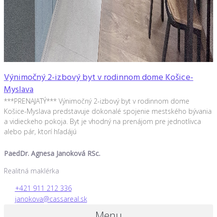
Výnimočný 2-izbový byt v rodinnom dome Košice-
Myslava
***PRENAJATÝ*** Výnimočný 2-izbový byt v rodinnom dome
Košice-Myslava predstavuje dokonalé spojenie mestského bývania
a vidieckeho pokoja. Byt je vhodný na prenájom pre jednotlivca
alebo pár, ktorí hľadájú
PaedDr. Agnesa Janoková RSc.
Realitná maklérka
+421 911 212 336
janokova@cassareal.sk
Menu