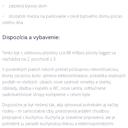
• zatplený bytový dom
• dostatok miesta na parkovanie v okolí bytového domu počas
celého dňa
Dispozícia a vybavenie:
Tento byt s úžitkovou plochou cca 88 m²(bez plochy loggie) sa
nachádza na 2. poschodí z 3.
V posledných piatich rokoch prešiel postupnou rekonštrukciou,
ktorej súčasťou bolo: výmena elektroinštalácie, pokládka vinylových
podláh vo všetkých izbách, nové sadrové omietky a stierky,
obklady, dlažba v kúpeľni a WC, nová sanita, odhlučnené
sadrokartónové stropy kompletne v celom byte.
Dispozične je byt riešený tak, aby vyhovoval potrebám aj väčšej
rodiny – tri samostatné izby, priestranná jedáleň chodbou
prepojená s kuchyňou. Kuchyňa je stavebne pripravená, ale je
potrebné ju zariadiť kuchynskou linkou a elektrospotrebičmi.