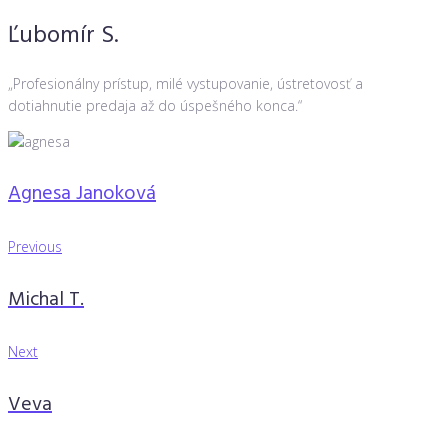
Ľubomír S.
Skip
to
content
„Profesionálny prístup, milé vystupovanie, ústretovosť a
dotiahnutie predaja až do úspešného konca.“
Agnesa Janoková
Navigácia
Previous
Previous
v
Michal T.
článku
Next
Next
Veva